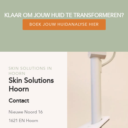
KLIK HIER
KLIK HIER
KLIK HIER
KLIK HIER
KLIK HIER
KLIK HIER
KLIK HIER
KLIK HIER
KLIK HIER
KLAAR OM JOUW HUID TE TRANSFORMEREN?
BOEK JOUW HUIDANALYSE HIER
SKIN SOLUTIONS IN
HOORN
Skin Solutions
Hoorn
Contact
Nieuwe Noord 16
1621 EN Hoorn