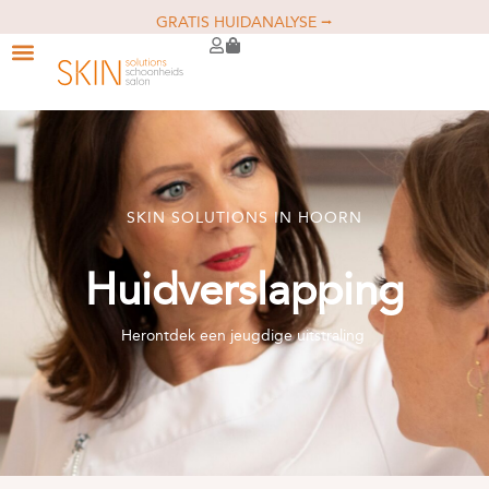
GRATIS HUIDANALYSE ⭢
SKIN SOLUTIONS IN HOORN
Huidverslapping
Herontdek een jeugdige uitstraling