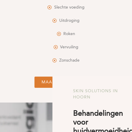
Slechte voeding
Uitdroging
Roken
Vervuiling
Zonschade
MAAK EEN AFSPRAAK
SKIN SOLUTIONS IN
HOORN
Behandelingen
voor
huidvermoeidhei